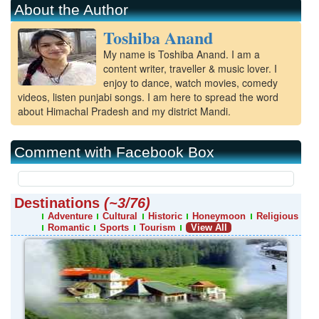
About the Author
Toshiba Anand
My name is Toshiba Anand. I am a
content writer, traveller & music lover. I
enjoy to dance, watch movies, comedy
videos, listen punjabi songs. I am here to spread the word
about Himachal Pradesh and my district Mandi.
Comment with Facebook Box
Destinations
(~3/76)
Adventure
Cultural
Historic
Honeymoon
Religious
Romantic
Sports
Tourism
View All