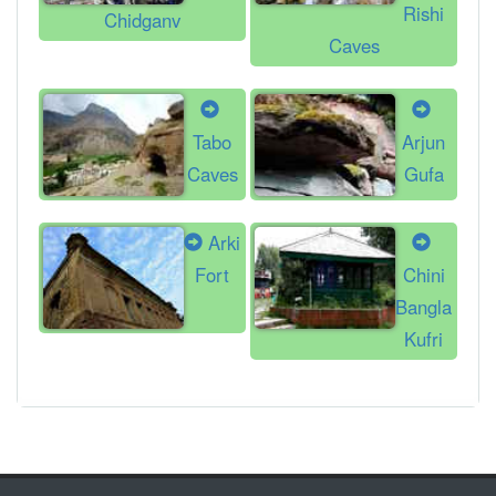
Rishi
Chidganv
Caves
Tabo
Arjun
Caves
Gufa
Arki
Fort
Chini
Bangla
Kufri