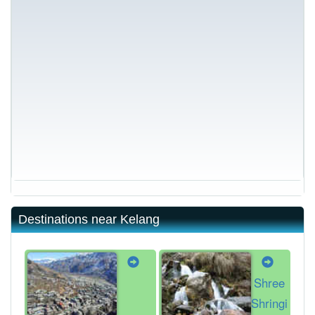
Destinations near Kelang
Shree
Shringi